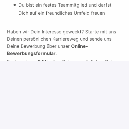
Du bist ein festes Teammitglied und darfst
Dich auf ein freundliches Umfeld freuen
Haben wir Dein Interesse geweckt? Starte mit uns
Deinen persönlichen Karriereweg und sende uns
Deine Bewerbung über unser
Online-
Bewerbungsformular
.
Es dauert nur
3 Minuten
Deine persönlichen Daten
und Deinen Lebenslauf hochzuladen.
Ansprechpartner:
Eberhard Haist
Parkhotel Berghölzchen
Am Berghölzchen 1
31139 Hildesheim
Tel: +49 (0)5121 979-0