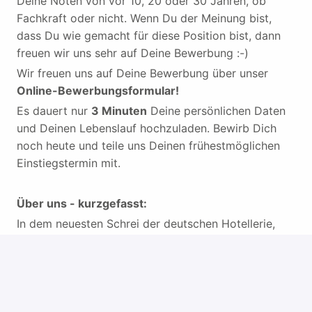
Deine Noten von vor 10, 20 oder 30 Jahren, ob
Fachkraft oder nicht. Wenn Du der Meinung bist,
dass Du wie gemacht für diese Position bist, dann
freuen wir uns sehr auf Deine Bewerbung :-)
Wir freuen uns auf Deine Bewerbung über unser
Online-Bewerbungsformular!
Es dauert nur
3 Minuten
Deine persönlichen Daten
und Deinen Lebenslauf hochzuladen. Bewirb Dich
noch heute und teile uns Deinen frühestmöglichen
Einstiegstermin mit.
Über uns - kurzgefasst:
In dem neuesten Schrei der deutschen Hotellerie,
dem
dritten twice hotel seiner Art
, der
Hammerhütte überhaupt, mit 42 coolen
Upcycling-
Zimmern
, easypeasy Design und einem kleinen,
feinen Livingroom (sorry, aber wir sind zuuu cool,
um das nur „Lobby“ oder „Frühstücksraum“ zu